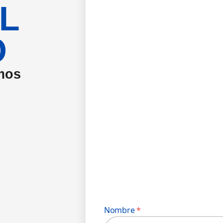
L
O
mos
Nombre
*