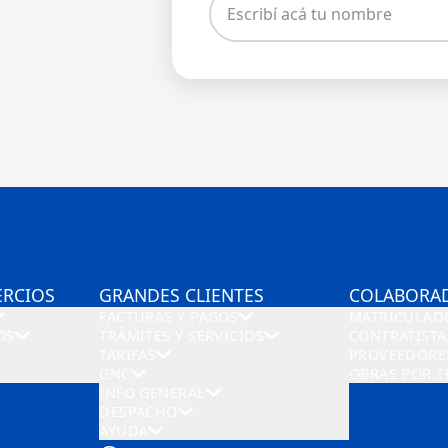
ERCIOS
GRANDES CLIENTES
COLABORA
FACTURAS Y PAGOS
MATRICULAD
OS
TRÁMITES Y SERVICIOS
CONTRATISTA
TARIFAS
PROVEEDORE
GNC
OBRAS POR T
INFO GENERAL
DESPACHO
AYUDA