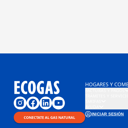
HOGARES Y COM
FACTURAS Y PAGOS
TRÁMITES Y SERVICI
TARIFAS
AYUDA
INICIAR SESIÓN
CONECTATE AL GAS NATURAL